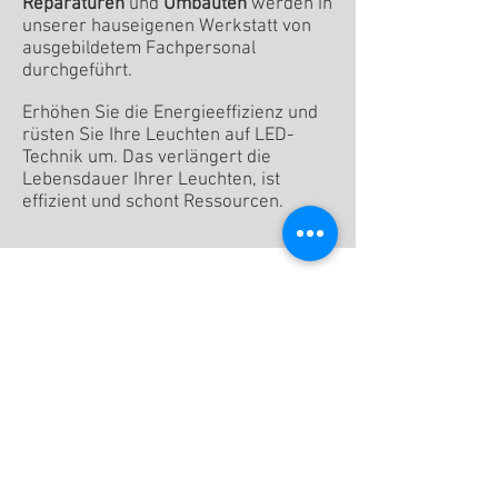
Reparaturen
und
Umbauten
werden in
unserer hauseigenen Werkstatt von
ausgebildetem Fachpersonal
durchgeführt.
Erhöhen Sie die Energieeffizienz und
rüsten Sie Ihre Leuchten auf LED-
Technik um. Das verlängert die
Lebensdauer Ihrer Leuchten, ist
effizient und schont Ressourcen.
Sie wünschen eine Beratung bei uns
im Store oder bei Ihnen zu Hause?
Dann kontaktieren Sie uns gerne
unverbindlich. Wir melden uns
umgehend zurück.
Zum Kontaktformular!