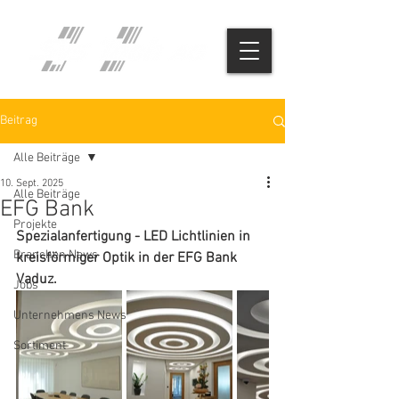
Beitrag
Alle Beiträge
10. Sept. 2025
Alle Beiträge
EFG Bank
Projekte
Spezialanfertigung - LED Lichtlinien in 
Branchen News
kreisförmiger Optik in der EFG Bank 
Vaduz.
Jobs
Unternehmens News
Sortiment