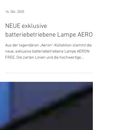
16. Okt. 2025
NEUE exklusive
batteriebetriebene Lampe AERON
Aus der legendären „Aeron“-Kollektion stammt die
neue, exklusive batteriebetriebene Lampe AERON
FREE. Die zarten Linien und die hochwertige
Verarbeitung verleihen dem Produkt ein
anspruchsvolles Aussehen, welches sich sowohl für
moderne als auch für klassische Umgebungen ideal
eignet. Der vollständig in Italien handgefertigte
Rahmen besteht aus doppelt verglastem Glas. Das
innere Glas ist satiniert, um das Licht harmonischer
und natürlicher zu streuen und Blendeffekte zu redu