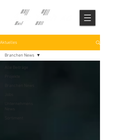
Aktuelles
Branchen News
Alle Beiträge
Projekte
Branchen News
Jobs
Unternehmens
News
Sortiment