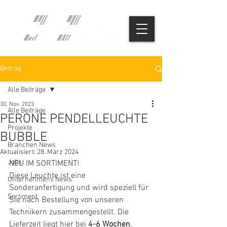
Beitrag
Alle Beiträge
30. Nov. 2023
Alle Beiträge
PERONE PENDELLEUCHTE
Projekte
BUBBLE
Branchen News
Aktualisiert:
28. März 2024
Jobs
NEU IM SORTIMENT! 
Diese Leuchte ist eine 
Unternehmens News
Sonderanfertigung und wird speziell für 
Sortiment
Sie nach Bestellung von unseren 
Technikern zusammengestellt. Die 
Lieferzeit liegt hier bei 
4-6 Wochen
.