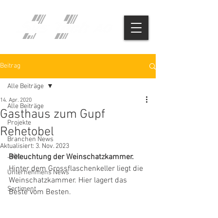
Beitrag
Alle Beiträge
14. Apr. 2020
Alle Beiträge
Gasthaus zum Gupf
Projekte
Rehetobel
Branchen News
Aktualisiert:
3. Nov. 2023
Jobs
Beleuchtung der Weinschatzkammer.
Hinter dem Grossflaschenkeller liegt die 
Unternehmens News
Weinschatzkammer. Hier lagert das 
Sortiment
Beste vom Besten. 